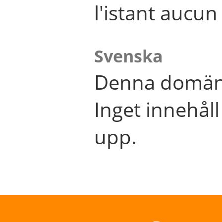
l'istant aucu
Svenska
Denna domän 
Inget innehål
upp.